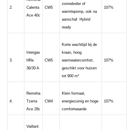
zonneboiler of
2.
Calenta
CW5
107%
warmtepomp, ook na
Ace 40c
aanschaf. Hybrid
ready
Korte wachttijd bij de
Intergas
kraan, hoog
3.
HRe
CW5
warmwatercomfort,
107%
36/30 A
geschikt voor huizen
tot 900 m³
Remeha
Klein formaat,
4.
Tzerra
CW4
energiezuinig en hoge
107%
Ace 28c
comfortwaarde
Vaillant