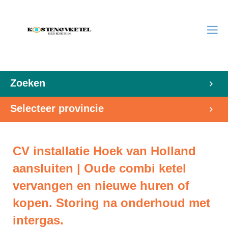
Zoeken
Selecteer provincie
CV installatie Hoek van Holland
aansluiten | Oude combi ketel
vervangen en nieuwe huren of
kopen. Storing na onderhoud met
intergas.