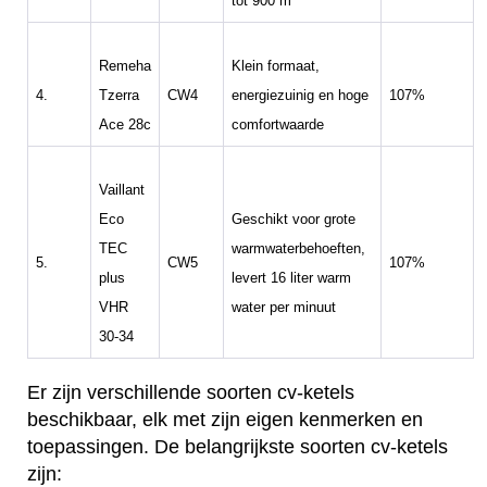
tot 900 m³
Remeha
Klein formaat,
4.
Tzerra
CW4
energiezuinig en hoge
107%
Ace 28c
comfortwaarde
Vaillant
Eco
Geschikt voor grote
TEC
warmwaterbehoeften,
5.
CW5
107%
plus
levert 16 liter warm
VHR
water per minuut
30-34
Er zijn verschillende soorten cv-ketels
beschikbaar, elk met zijn eigen kenmerken en
toepassingen. De belangrijkste soorten cv-ketels
zijn: