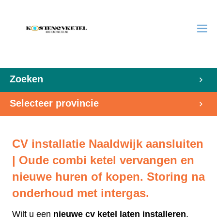
Zoeken
Selecteer provincie
CV installatie Naaldwijk aansluiten
| Oude combi ketel vervangen en
nieuwe huren of kopen. Storing na
onderhoud met intergas.
Wilt u een
nieuwe cv ketel laten installeren
,