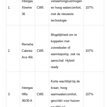
Intergas
verwarmingsvermogen
1.
Xtreme
CW5
en hoog watercomfort,
107%
36
met de nieuwste
technologie
Mogelijkheid om te
koppelen met
Remeha
zonneboiler of
2.
Calenta
CW5
107%
warmtepomp, ook na
Ace 40c
aanschaf. Hybrid
ready
Korte wachttijd bij de
Intergas
kraan, hoog
3.
HRe
CW5
warmwatercomfort,
107%
36/30 A
geschikt voor huizen