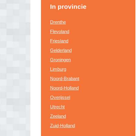
In provincie
Drenthe
Flevoland
Friesland
Gelderland
Groningen
Limburg
Noord-Brabant
Noord-Holland
Overijssel
Utrecht
Zeeland
Zuid-Holland