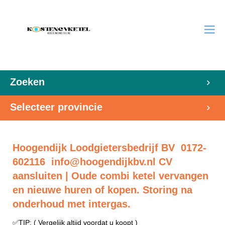
Zoeken
Selecteer provincie
Hoogendijk Loodgietersbedrijf BV 0172-
602116
info@hoogendijkbv.nl
CV
aansluiten | Oude combi ketel vervangen
en nieuwe huren of kopen. Storing na
onderhoud met intergas.
✅TIP: ( Vergelijk altijd voordat u koopt )