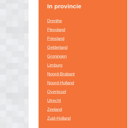
In provincie
Drenthe
Flevoland
Friesland
Gelderland
Groningen
Limburg
Noord-Brabant
Noord-Holland
Overijssel
Utrecht
Zeeland
Zuid-Holland