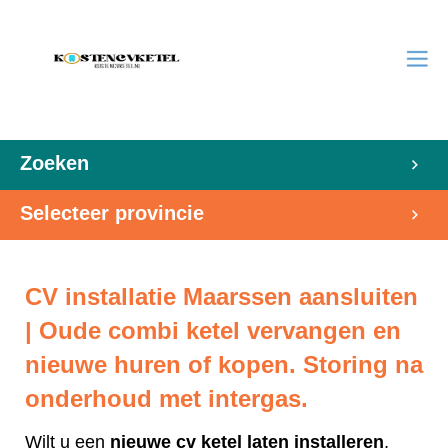
Zoeken
Selecteer provincie
CV installatie Maarssen aansluiten
| Oude combi ketel vervangen en
nieuwe huren of kopen. Storing na
onderhoud met intergas.
Wilt u een
nieuwe cv ketel laten installeren
,