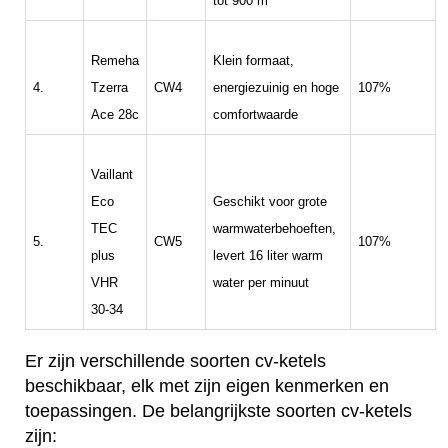
tot 900 m³
Remeha
Klein formaat,
4.
Tzerra
CW4
energiezuinig en hoge
107%
Ace 28c
comfortwaarde
Vaillant
Eco
Geschikt voor grote
TEC
warmwaterbehoeften,
5.
CW5
107%
plus
levert 16 liter warm
VHR
water per minuut
30-34
Er zijn verschillende soorten cv-ketels
beschikbaar, elk met zijn eigen kenmerken en
toepassingen. De belangrijkste soorten cv-ketels
zijn: