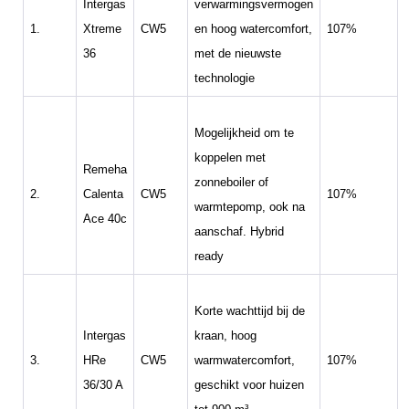
Intergas
verwarmingsvermogen
1.
Xtreme
CW5
en hoog watercomfort,
107%
36
met de nieuwste
technologie
Mogelijkheid om te
koppelen met
Remeha
zonneboiler of
2.
Calenta
CW5
107%
warmtepomp, ook na
Ace 40c
aanschaf. Hybrid
ready
Korte wachttijd bij de
Intergas
kraan, hoog
3.
HRe
CW5
warmwatercomfort,
107%
36/30 A
geschikt voor huizen