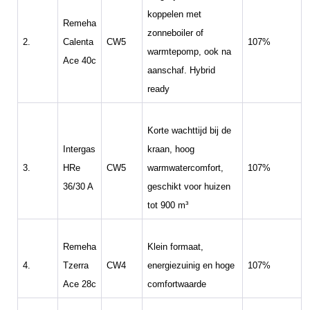
koppelen met
Remeha
zonneboiler of
2.
Calenta
CW5
107%
warmtepomp, ook na
Ace 40c
aanschaf. Hybrid
ready
Korte wachttijd bij de
Intergas
kraan, hoog
3.
HRe
CW5
warmwatercomfort,
107%
36/30 A
geschikt voor huizen
tot 900 m³
Remeha
Klein formaat,
4.
Tzerra
CW4
energiezuinig en hoge
107%
Ace 28c
comfortwaarde