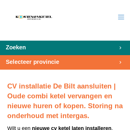
Zoeken
Selecteer provincie
CV installatie De Bilt aansluiten |
Oude combi ketel vervangen en
nieuwe huren of kopen. Storing na
onderhoud met intergas.
Wilt u een
nieuwe cv ketel laten installeren
,