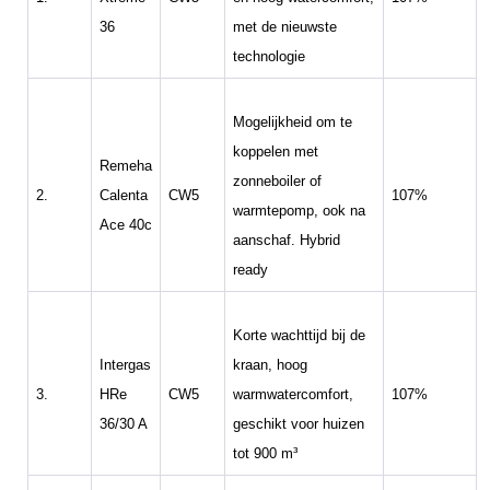
36
met de nieuwste
technologie
Mogelijkheid om te
koppelen met
Remeha
zonneboiler of
2.
Calenta
CW5
107%
warmtepomp, ook na
Ace 40c
aanschaf. Hybrid
ready
Korte wachttijd bij de
Intergas
kraan, hoog
3.
HRe
CW5
warmwatercomfort,
107%
36/30 A
geschikt voor huizen
tot 900 m³