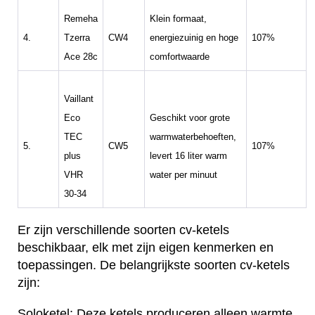
Remeha
Klein formaat,
4.
Tzerra
CW4
energiezuinig en hoge
107%
Ace 28c
comfortwaarde
Vaillant
Eco
Geschikt voor grote
TEC
warmwaterbehoeften,
5.
CW5
107%
plus
levert 16 liter warm
VHR
water per minuut
30-34
Er zijn verschillende soorten cv-ketels
beschikbaar, elk met zijn eigen kenmerken en
toepassingen. De belangrijkste soorten cv-ketels
zijn:
Soloketel: Deze ketels produceren alleen warmte