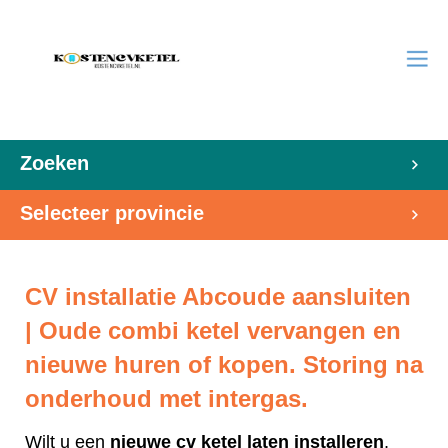
Zoeken
Selecteer provincie
CV installatie Abcoude aansluiten
| Oude combi ketel vervangen en
nieuwe huren of kopen. Storing na
onderhoud met intergas.
Wilt u een
nieuwe cv ketel laten installeren
,