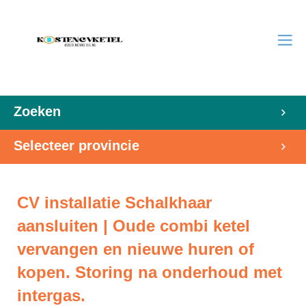
Zoeken
Selecteer provincie
CV installatie Schalkhaar
aansluiten | Oude combi ketel
vervangen en nieuwe huren of
kopen. Storing na onderhoud met
intergas.