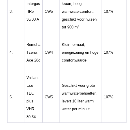
Intergas
kraan, hoog
3.
HRe
CW5
warmwatercomfort,
107%
36/30 A
geschikt voor huizen
tot 900 m³
Remeha
Klein formaat,
4.
Tzerra
CW4
energiezuinig en hoge
107%
Ace 28c
comfortwaarde
Vaillant
Eco
Geschikt voor grote
TEC
warmwaterbehoeften,
5.
CW5
107%
plus
levert 16 liter warm
VHR
water per minuut
30-34