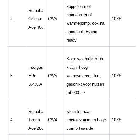
koppelen met
Remeha
zonneboiler of
2.
Calenta
CW5
107%
warmtepomp, ook na
Ace 40c
aanschaf. Hybrid
ready
Korte wachttijd bij de
Intergas
kraan, hoog
3.
HRe
CW5
warmwatercomfort,
107%
36/30 A
geschikt voor huizen
tot 900 m³
Remeha
Klein formaat,
4.
Tzerra
CW4
energiezuinig en hoge
107%
Ace 28c
comfortwaarde