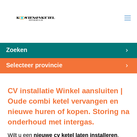
Zoeken
Selecteer provincie
CV installatie Winkel aansluiten |
Oude combi ketel vervangen en
nieuwe huren of kopen. Storing na
onderhoud met intergas.
Wilt u een
nieuwe cv ketel laten installeren
,