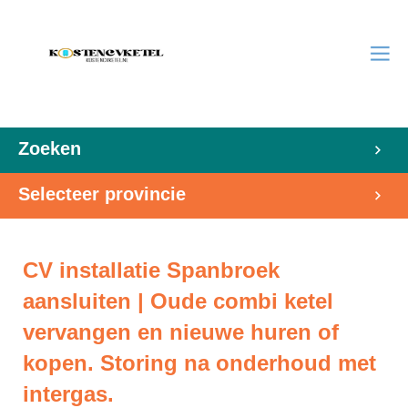
Zoeken
Selecteer provincie
CV installatie Spanbroek
aansluiten | Oude combi ketel
vervangen en nieuwe huren of
kopen. Storing na onderhoud met
intergas.