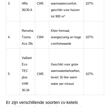
3.
HRe
CW5
warmwatercomfort,
107%
36/30 A
geschikt voor huizen
tot 900 m³
Remeha
Klein formaat,
4.
Tzerra
CW4
energiezuinig en hoge
107%
Ace 28c
comfortwaarde
Vaillant
Eco
Geschikt voor grote
TEC
warmwaterbehoeften,
5.
CW5
107%
plus
levert 16 liter warm
VHR
water per minuut
30-34
Er zijn verschillende soorten cv-ketels