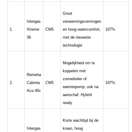
Groot
Intergas
verwarmingsvermogen
1.
Xtreme
CW5
en hoog watercomfort,
107%
36
met de nieuwste
technologie
Mogelijkheid om te
koppelen met
Remeha
zonneboiler of
2.
Calenta
CW5
107%
warmtepomp, ook na
Ace 40c
aanschaf. Hybrid
ready
Korte wachttijd bij de
Intergas
kraan, hoog