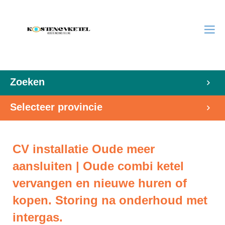
Zoeken
Selecteer provincie
CV installatie Oude meer
aansluiten | Oude combi ketel
vervangen en nieuwe huren of
kopen. Storing na onderhoud met
intergas.