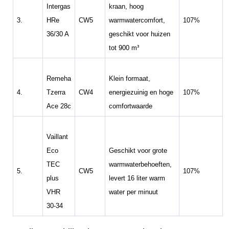
Intergas
kraan, hoog
3.
HRe
CW5
warmwatercomfort,
107%
36/30 A
geschikt voor huizen
tot 900 m³
Remeha
Klein formaat,
4.
Tzerra
CW4
energiezuinig en hoge
107%
Ace 28c
comfortwaarde
Vaillant
Eco
Geschikt voor grote
TEC
warmwaterbehoeften,
5.
CW5
107%
plus
levert 16 liter warm
VHR
water per minuut
30-34