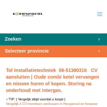
Zoeken
Selecteer provincie
Tol Installatietechniek 06-51380316 CV
aansluiten | Oude combi ketel vervangen
en nieuwe huren of kopen. Storing na
onderhoud met intergas.
✅TIP: ( Vergelijk altijd voordat u koopt )
Vergelijk 4 CV monteurs werkzaam in Hoogwoud en bespaar