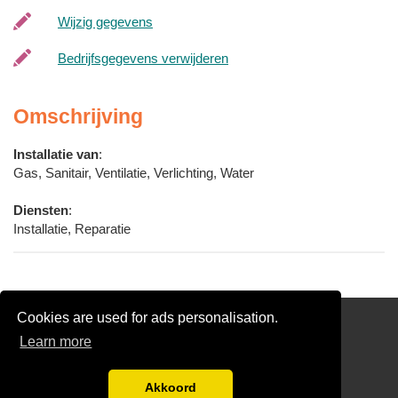
Wijzig gegevens
Bedrijfsgegevens verwijderen
Omschrijving
Installatie van
:
Gas, Sanitair, Ventilatie, Verlichting, Water
Diensten
:
Installatie, Reparatie
Cookies are used for ads personalisation.
Gratis Offertes Vergelijken
Learn more
Electricien gezocht?
Disclaimer
Akkoord