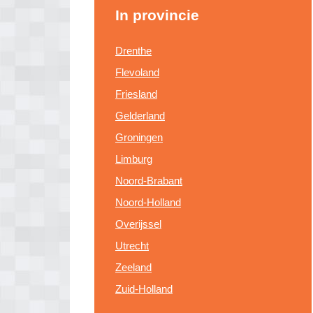
In provincie
Drenthe
Flevoland
Friesland
Gelderland
Groningen
Limburg
Noord-Brabant
Noord-Holland
Overijssel
Utrecht
Zeeland
Zuid-Holland