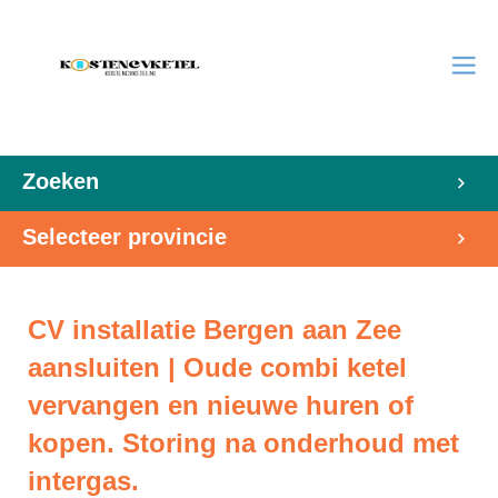
Zoeken
Selecteer provincie
CV installatie Bergen aan Zee
aansluiten | Oude combi ketel
vervangen en nieuwe huren of
kopen. Storing na onderhoud met
intergas.