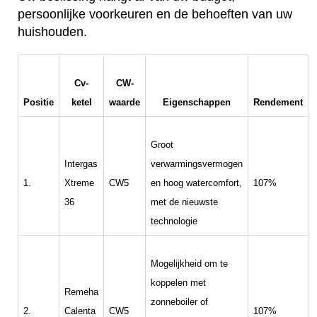
persoonlijke voorkeuren en de behoeften van uw
huishouden.
Cv-
CW-
Positie
ketel
waarde
Eigenschappen
Rendement
Groot
Intergas
verwarmingsvermogen
1.
Xtreme
CW5
en hoog watercomfort,
107%
36
met de nieuwste
technologie
Mogelijkheid om te
koppelen met
Remeha
zonneboiler of
2.
Calenta
CW5
107%