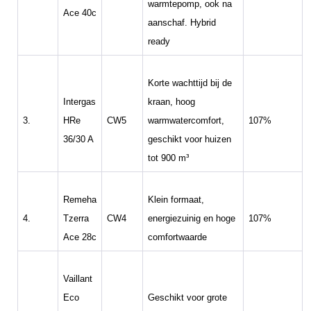
warmtepomp, ook na
Ace 40c
aanschaf. Hybrid
ready
Korte wachttijd bij de
Intergas
kraan, hoog
3.
HRe
CW5
warmwatercomfort,
107%
36/30 A
geschikt voor huizen
tot 900 m³
Remeha
Klein formaat,
4.
Tzerra
CW4
energiezuinig en hoge
107%
Ace 28c
comfortwaarde
Vaillant
Eco
Geschikt voor grote