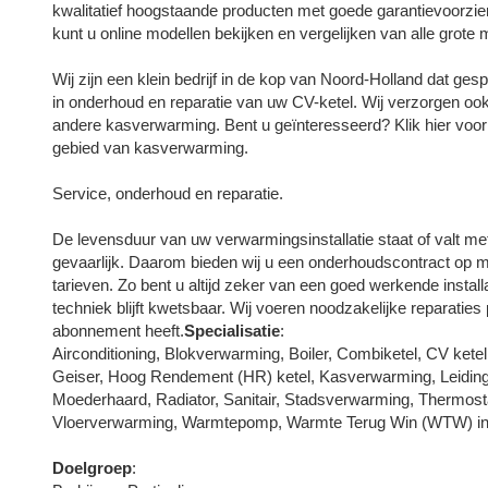
kwalitatief hoogstaande producten met goede garantievoorzi
kunt u online modellen bekijken en vergelijken van alle grot
Wij zijn een klein bedrijf in de kop van Noord-Holland dat gespec
in onderhoud en reparatie van uw CV-ketel. Wij verzorgen ook
andere kasverwarming. Bent u geïnteresseerd? Klik hier voo
gebied van kasverwarming.
Service, onderhoud en reparatie.
De levensduur van uw verwarmingsinstallatie staat of valt m
gevaarlijk. Daarom bieden wij u een onderhoudscontract op 
tarieven. Zo bent u altijd zeker van een goed werkende insta
techniek blijft kwetsbaar. Wij voeren noodzakelijke reparaties
abonnement heeft.
Specialisatie
:
Airconditioning, Blokverwarming, Boiler, Combiketel, CV ket
Geiser, Hoog Rendement (HR) ketel, Kasverwarming, Leiding
Moederhaard, Radiator, Sanitair, Stadsverwarming, Thermosta
Vloerverwarming, Warmtepomp, Warmte Terug Win (WTW) insta
Doelgroep
: