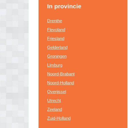
In provincie
Drenthe
Flevoland
Friesland
Gelderland
Groningen
Limburg
Noord-Brabant
Noord-Holland
Overijssel
Utrecht
Zeeland
Zuid-Holland