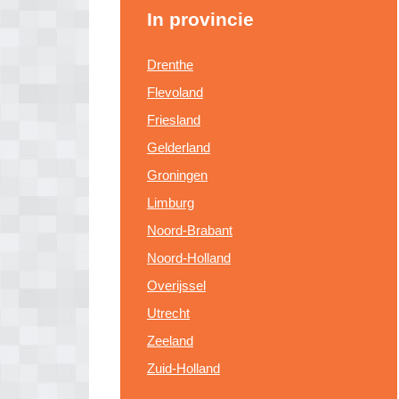
In provincie
Drenthe
Flevoland
Friesland
Gelderland
Groningen
Limburg
Noord-Brabant
Noord-Holland
Overijssel
Utrecht
Zeeland
Zuid-Holland