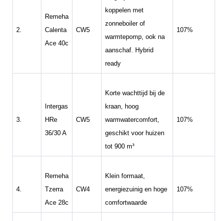
koppelen met
Remeha
zonneboiler of
2.
Calenta
CW5
107%
warmtepomp, ook na
Ace 40c
aanschaf. Hybrid
ready
Korte wachttijd bij de
Intergas
kraan, hoog
3.
HRe
CW5
warmwatercomfort,
107%
36/30 A
geschikt voor huizen
tot 900 m³
Remeha
Klein formaat,
4.
Tzerra
CW4
energiezuinig en hoge
107%
Ace 28c
comfortwaarde