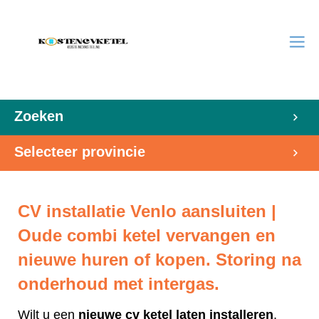
Zoeken
Selecteer provincie
CV installatie Venlo aansluiten |
Oude combi ketel vervangen en
nieuwe huren of kopen. Storing na
onderhoud met intergas.
Wilt u een
nieuwe cv ketel laten installeren
,