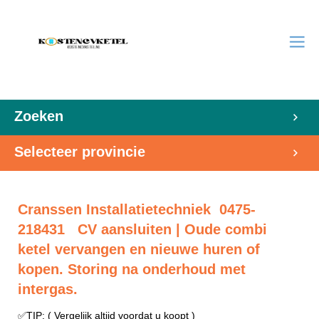
Zoeken
Selecteer provincie
Cranssen Installatietechniek 0475-
218431 CV aansluiten | Oude combi
ketel vervangen en nieuwe huren of
kopen. Storing na onderhoud met
intergas.
✅TIP: ( Vergelijk altijd voordat u koopt )