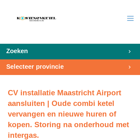
Zoeken
Selecteer provincie
CV installatie Maastricht Airport
aansluiten | Oude combi ketel
vervangen en nieuwe huren of
kopen. Storing na onderhoud met
intergas.