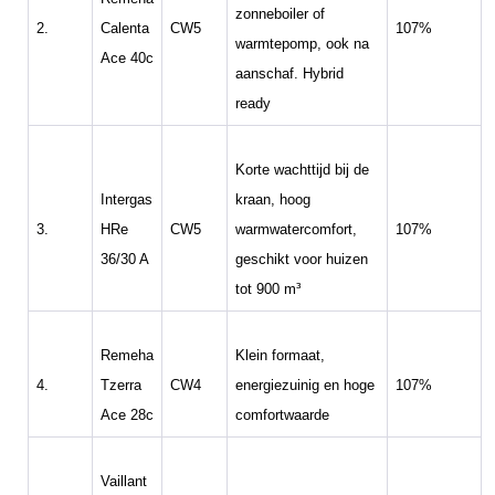
zonneboiler of
2.
Calenta
CW5
107%
warmtepomp, ook na
Ace 40c
aanschaf. Hybrid
ready
Korte wachttijd bij de
Intergas
kraan, hoog
3.
HRe
CW5
warmwatercomfort,
107%
36/30 A
geschikt voor huizen
tot 900 m³
Remeha
Klein formaat,
4.
Tzerra
CW4
energiezuinig en hoge
107%
Ace 28c
comfortwaarde
Vaillant