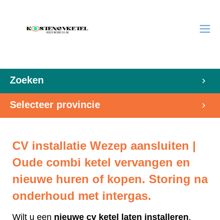
Zoeken
Selecteer provincie
CV installatie Wezep aansluiten |
Oude combi ketel vervangen en
nieuwe huren of kopen. Storing na
onderhoud met intergas.
Wilt u een
nieuwe cv ketel laten installeren
,