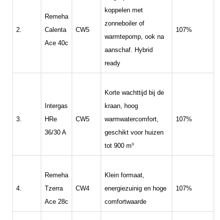
koppelen met
Remeha
zonneboiler of
2.
Calenta
CW5
107%
warmtepomp, ook na
Ace 40c
aanschaf. Hybrid
ready
Korte wachttijd bij de
Intergas
kraan, hoog
3.
HRe
CW5
warmwatercomfort,
107%
36/30 A
geschikt voor huizen
tot 900 m³
Remeha
Klein formaat,
4.
Tzerra
CW4
energiezuinig en hoge
107%
Ace 28c
comfortwaarde