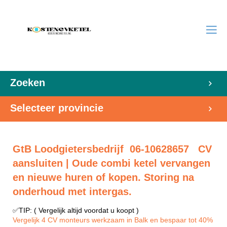
Zoeken
Selecteer provincie
GtB Loodgietersbedrijf 06-10628657 CV
aansluiten | Oude combi ketel vervangen
en nieuwe huren of kopen. Storing na
onderhoud met intergas.
✅TIP: ( Vergelijk altijd voordat u koopt )
Vergelijk 4 CV monteurs werkzaam in Balk en bespaar tot 40%